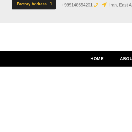
Factory Address
+989148654201
Iran, East A
HOME
ABOU