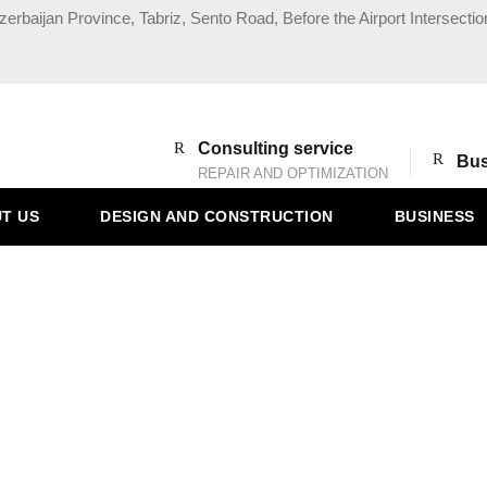
zerbaijan Province, Tabriz, Sento Road, Before the Airport Intersectio
Consulting service
Bus
REPAIR AND OPTIMIZATION
T US
DESIGN AND CONSTRUCTION
BUSINESS
Category
ساخت و ساز