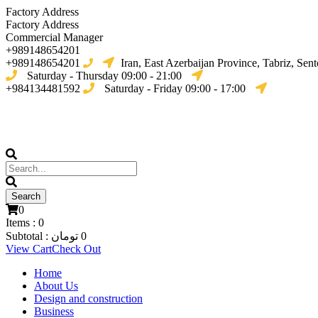
Factory Address
Factory Address
Commercial Manager
+989148654201
+989148654201
Iran, East Azerbaijan Province, Tabriz, Sent
Saturday - Thursday 09:00 - 21:00
+984134481592
Saturday - Friday 09:00 - 17:00
0
Items :
0
0
تومان
Subtotal :
View Cart
Check Out
Home
About Us
Design and construction
Business