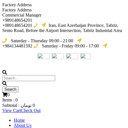
Factory Address
Factory Address
Commercial Manager
+989148654201
+989148654201
Iran, East Azerbaijan Province, Tabriz,
Sento Road, Before the Airport Intersection, Tabriz Industrial Area
Saturday - Thursday 09:00 - 21:00
+984134481592
Saturday - Friday 09:00 - 17:00
0
Items :
0
0
تومان
Subtotal :
View Cart
Check Out
Home
About Us